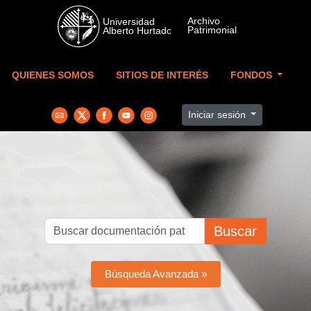
Skip to main content
QUIENES SOMOS
SITIOS DE INTERÉS
FONDOS
Iniciar sesión
Buscar
Búsqueda Avanzada »