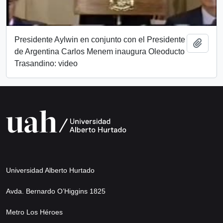
Presidente Aylwin en conjunto con el Presidente
Añadi
de Argentina Carlos Menem inaugura Oleoducto
Trasandino: video
Universidad Alberto Hurtado
Avda. Bernardo O’Higgins 1825
Metro Los Héroes