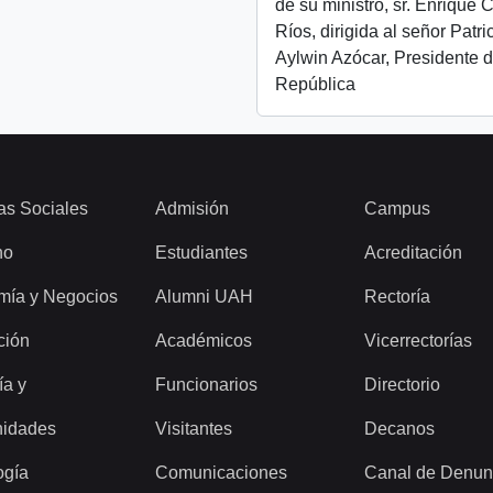
de su ministro, sr. Enrique 
Ríos, dirigida al señor Patri
Aylwin Azócar, Presidente d
República
as Sociales
Admisión
Campus
ho
Estudiantes
Acreditación
mía y Negocios
Alumni UAH
Rectoría
ción
Académicos
Vicerrectorías
ía y
Funcionarios
Directorio
idades
Visitantes
Decanos
ogía
Comunicaciones
Canal de Denun