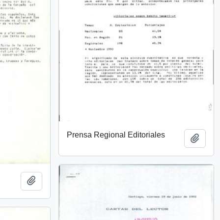
Prensa Regional Editoriales
Añadi
Añadir al portapapeles