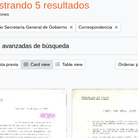
trando 5 resultados
iones
Remove filter:
rio Secretaría General de Gobierno
Correspondencia
 avanzadas de búsqueda
sta previa
Card view
Table view
Ordenar p