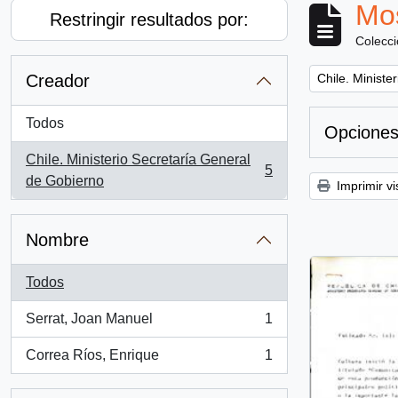
Mos
Restringir resultados por:
Colecc
Remove filter:
Creador
Chile. Ministe
Todos
Opciones
Chile. Ministerio Secretaría General
5
, 5 resultados
de Gobierno
Imprimir vi
Nombre
Todos
Serrat, Joan Manuel
1
, 1 resultados
Correa Ríos, Enrique
1
, 1 resultados