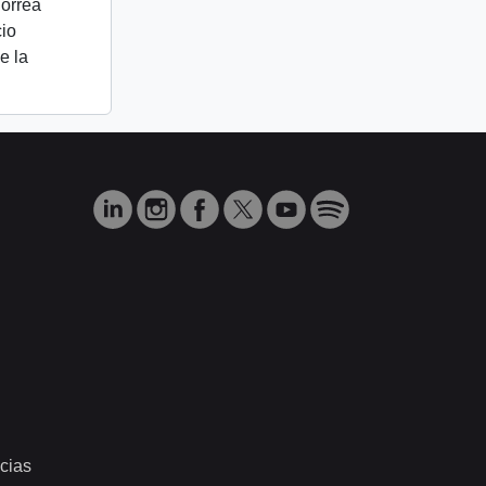
Correa
cio
e la
cias