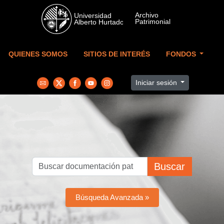
Skip to main content
QUIENES SOMOS
SITIOS DE INTERÉS
FONDOS
Iniciar sesión
Buscar
Búsqueda Avanzada »