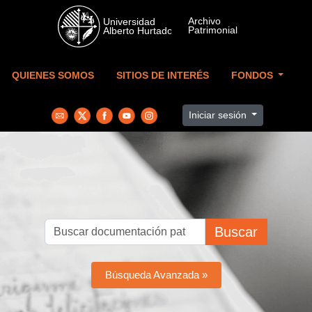
Skip to main content
QUIENES SOMOS
SITIOS DE INTERÉS
FONDOS
Iniciar sesión
Buscar
Búsqueda Avanzada »