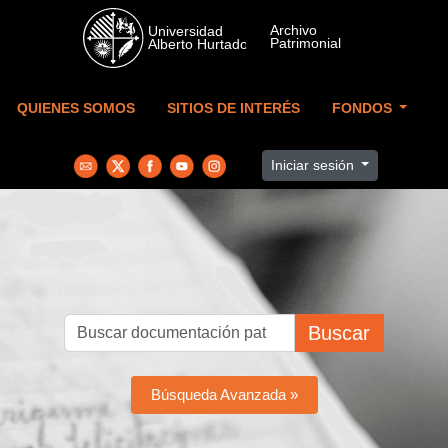
Skip to main content
QUIENES SOMOS
SITIOS DE INTERÉS
FONDOS
Iniciar sesión
Buscar
Búsqueda Avanzada »