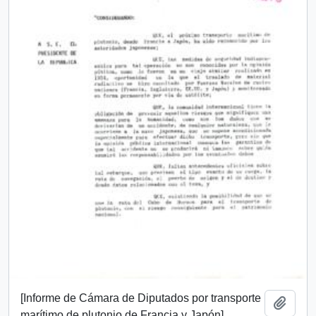
[Informe de Cámara de Diputados por transporte
Añadi
marítimo de plutonio de Francia y Japón]