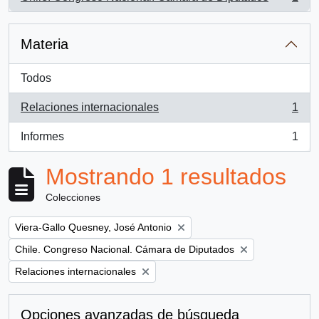
, 1 resultados
Materia
Todos
Relaciones internacionales
1
, 1 resultados
Informes
1
, 1 resultados
Mostrando 1 resultados
Colecciones
Remove filter:
Viera-Gallo Quesney, José Antonio
Remove filter:
Chile. Congreso Nacional. Cámara de Diputados
Remove filter:
Relaciones internacionales
Opciones avanzadas de búsqueda