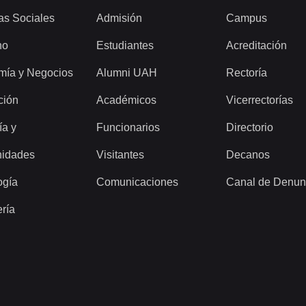
as Sociales
Admisión
Campus
ho
Estudiantes
Acreditación
mía y Negocios
Alumni UAH
Rectoría
ción
Académicos
Vicerrectorías
ía y
Funcionarios
Directorio
idades
Visitantes
Decanos
ogía
Comunicaciones
Canal de Denun
ería