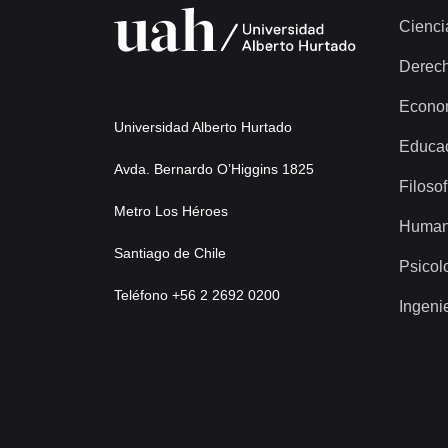
Cienci
Derec
Econo
Universidad Alberto Hurtado
Educa
Avda. Bernardo O’Higgins 1825
Filosof
Metro Los Héroes
Human
Santiago de Chile
Psicol
Teléfono +56 2 2692 0200
Ingeni