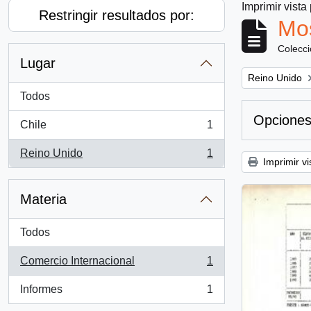
Imprimir vista
Restringir resultados por:
Mos
Colecc
Lugar
Remove filter:
Reino Unido
Todos
Opciones
Chile
1
, 1 resultados
Reino Unido
1
, 1 resultados
Imprimir vi
Materia
Todos
Comercio Internacional
1
, 1 resultados
Informes
1
, 1 resultados