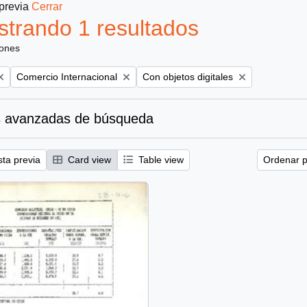
 previa
Cerrar
trando 1 resultados
iones
Remove filter:
Remove filter:
Comercio Internacional
Con objetos digitales
 avanzadas de búsqueda
sta previa
Card view
Table view
Ordenar p