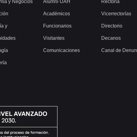
mía y Negocios
Alumni UAH
Rectoría
ción
Académicos
Vicerrectorías
ía y
Funcionarios
Directorio
idades
Visitantes
Decanos
ogía
Comunicaciones
Canal de Denun
ería