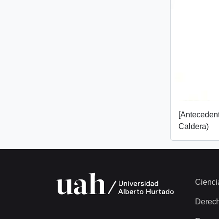
[Anteceden
Caldera)
Cienci
Derec