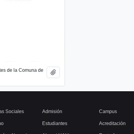
tes de la Comuna de
Añadir al portapapeles
as Sociales
Admisión
Campus
ho
Estudiantes
Acreditación