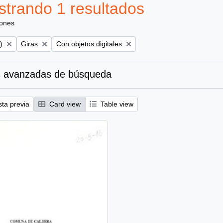
trando 1 resultados
iones
Remove filter:
Remove filter:
)
Giras
Con objetos digitales
 avanzadas de búsqueda
sta previa
Card view
Table view