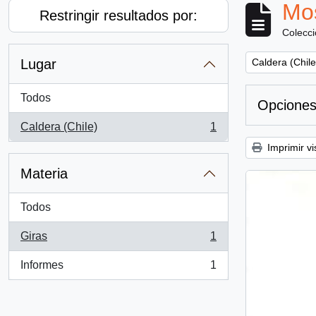
Mos
Restringir resultados por:
Colecc
Remove filter:
Lugar
Caldera (Chile
Todos
Opciones
Caldera (Chile)
1
, 1 resultados
Imprimir vi
Materia
Todos
Giras
1
, 1 resultados
Informes
1
, 1 resultados