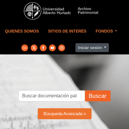
Skip to main content
QUIENES SOMOS
SITIOS DE INTERÉS
FONDOS
Iniciar sesión
Buscar
Búsqueda Avanzada »