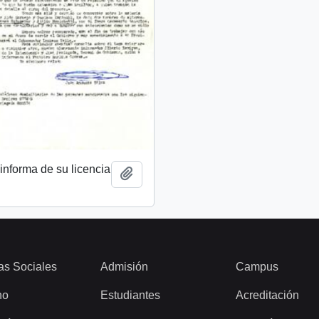
 informa de su licencia
Add to clipboard
as Sociales
Admisión
Campus
ho
Estudiantes
Acreditación