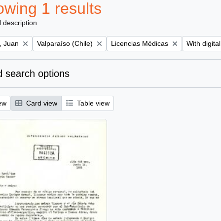
wing 1 results
l description
Remove filter:
Remove filter:
Remove filt
, Juan
Valparaíso (Chile)
Licencias Médicas
With digita
 search options
ew
Card view
Table view