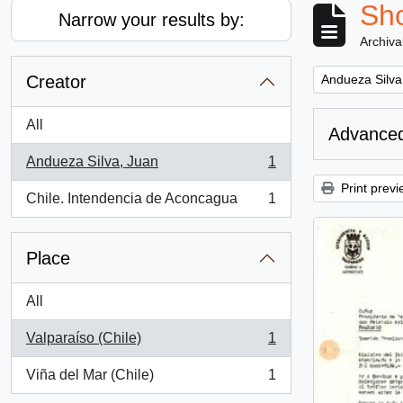
Sho
Narrow your results by:
Archiva
Remove filter:
Creator
Andueza Silva
All
Advanced
Andueza Silva, Juan
1
, 1 results
Print previ
Chile. Intendencia de Aconcagua
1
, 1 results
Place
All
Valparaíso (Chile)
1
, 1 results
Viña del Mar (Chile)
1
, 1 results