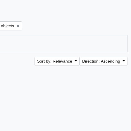
er:
l objects
Sort by: Relevance
Direction: Ascending