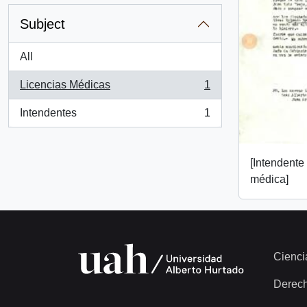
Subject
All
Licencias Médicas
1
, 1 results
Intendentes
1
, 1 results
[Intendente
médica]
Cienci
Derec