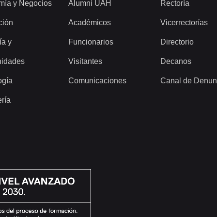
mía y Negocios
Alumni UAH
Rectoría
ción
Académicos
Vicerrectorías
ía y
Funcionarios
Directorio
idades
Visitantes
Decanos
ogía
Comunicaciones
Canal de Denun
ería