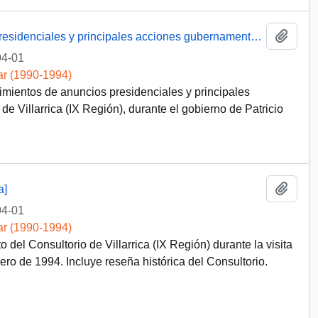
Añadi
[Avance en cumplimientos de anuncios presidenciales y principales acciones gubernamentales en la comuna de Villarrica (IX Región]
4-01
ar (1990-1994)
ientos de anuncios presidenciales y principales
 Villarrica (IX Región), durante el gobierno de Patricio
Añadi
a]
4-01
ar (1990-1994)
el Consultorio de Villarrica (IX Región) durante la visita
ro de 1994. Incluye reseña histórica del Consultorio.