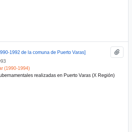
Añadi
1990-1992 de la comuna de Puerto Varas]
993
ar (1990-1994)
gubernamentales realizadas en Puerto Varas (X Región)