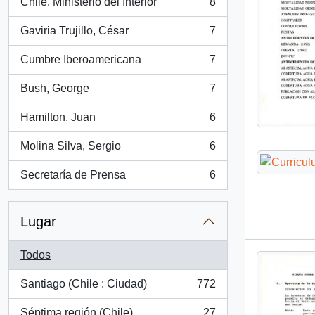
Chile. Ministerio del Interior
8
, 8 resultados
Gaviria Trujillo, César
7
, 7 resultados
Cumbre Iberoamericana
7
, 7 resultados
Bush, George
7
, 7 resultados
Hamilton, Juan
6
, 6 resultados
Molina Silva, Sergio
6
, 6 resultados
Secretaría de Prensa
6
, 6 resultados
Lugar
Todos
Santiago (Chile : Ciudad)
772
, 772 resultados
Séptima región (Chile)
27