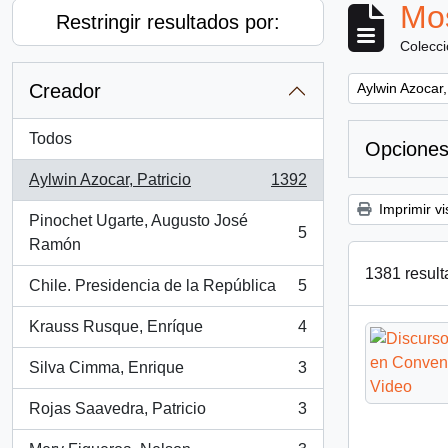
Mos
Restringir resultados por:
Colecc
Remove filter:
Creador
Aylwin Azocar,
Todos
Opciones
Aylwin Azocar, Patricio
1392
, 1392 resultados
Imprimir vi
Pinochet Ugarte, Augusto José
5
, 5 resultados
Ramón
1381 result
Chile. Presidencia de la República
5
, 5 resultados
Krauss Rusque, Enríque
4
, 4 resultados
Silva Cimma, Enrique
3
, 3 resultados
Rojas Saavedra, Patricio
3
, 3 resultados