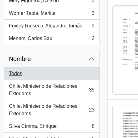
Mery Figueroa, Nelson
3
, 3 resultados
Worner Tapia, Martita
3
, 3 resultados
Foxley Rioseco, Alejandro Tomás
3
, 3 resultados
Menem, Carlos Saúl
2
, 2 resultados
Nombre
Todos
Chile. Ministerio de Relaciones
35
, 35 resultados
Exteriores
Chile. Ministerio de Relaciones
23
, 23 resultados
Exteriores.
Silva Cimma, Enrique
8
, 8 resultados