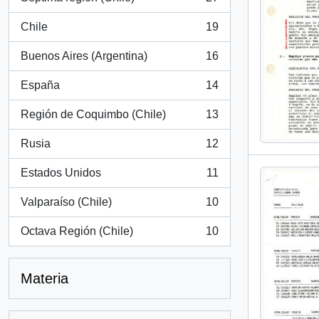
, 27 resultados
Chile
19
, 19 resultados
Buenos Aires (Argentina)
16
, 16 resultados
España
14
, 14 resultados
Región de Coquimbo (Chile)
13
, 13 resultados
Rusia
12
, 12 resultados
Estados Unidos
11
, 11 resultados
Valparaíso (Chile)
10
, 10 resultados
Octava Región (Chile)
10
, 10 resultados
Materia