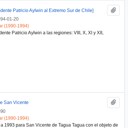
Añadi
idente Patricio Aylwin al Extremo Sur de Chile]
94-01-20
ar (1990-1994)
ente Patricio Aylwin a las regiones: VIII, X, XI y XII,
Añadi
e San Vicente
990
ar (1990-1994)
 a 1993 para San Vicente de Tagua Tagua con el objeto de