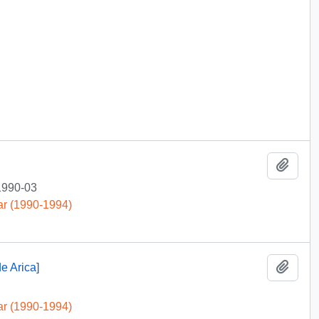
Añadi
1990-03
ar (1990-1994)
Añadi
e Arica]
ar (1990-1994)