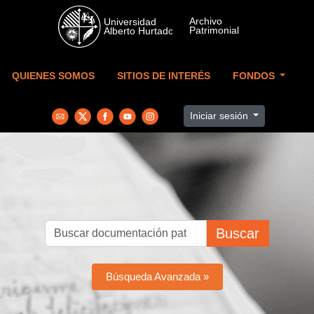
Skip to main content
QUIENES SOMOS
SITIOS DE INTERÉS
FONDOS
Iniciar sesión
Buscar
Búsqueda Avanzada »