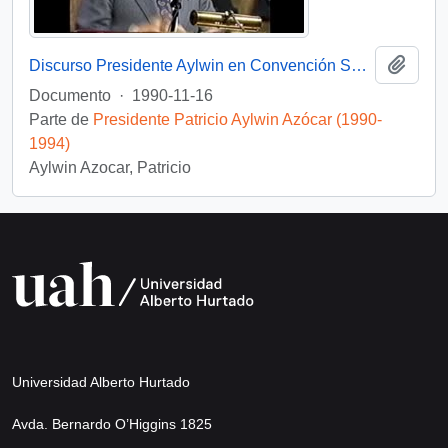
Añadi
Discurso Presidente Aylwin en Convención Santiago: Video
Documento
·
1990-11-16
Parte de
Presidente Patricio Aylwin Azócar (1990-
1994)
Aylwin Azocar, Patricio
Universidad Alberto Hurtado
Avda. Bernardo O’Higgins 1825