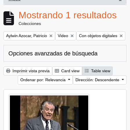
, 1 resultados
Mostrando 1 resultados
Colecciones
Remove filter:
Remove filter:
Remove filter:
Aylwin Azocar, Patricio
Video
Con objetos digitales
Opciones avanzadas de búsqueda
Imprimir vista previa
Card view
Table view
Ordenar por: Relevancia
Dirección: Descendente