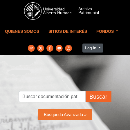
Skip to main content
QUIENES SOMOS
SITIOS DE INTERÉS
FONDOS
Log in
Buscar
Búsqueda Avanzada »