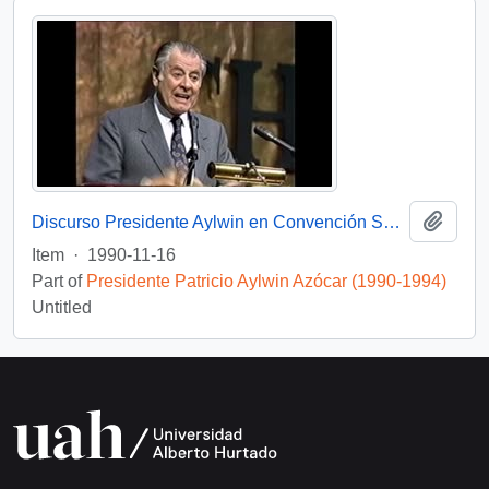
Add t
Discurso Presidente Aylwin en Convención Santiago: Video
Item
·
1990-11-16
Part of
Presidente Patricio Aylwin Azócar (1990-1994)
Untitled