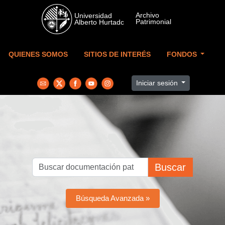
Skip to main content
QUIENES SOMOS
SITIOS DE INTERÉS
FONDOS
Iniciar sesión
Buscar
Búsqueda Avanzada »