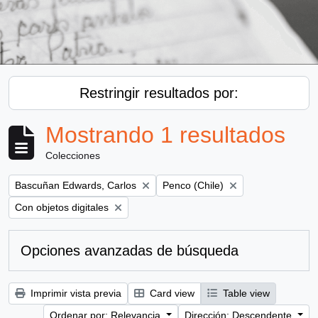
Restringir resultados por:
Mostrando 1 resultados
Colecciones
Remove filter:
Remove filter:
Bascuñan Edwards, Carlos
Penco (Chile)
Remove filter:
Con objetos digitales
Opciones avanzadas de búsqueda
Imprimir vista previa
Card view
Table view
Ordenar por: Relevancia
Dirección: Descendente