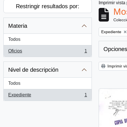
Imprimir vista
Restringir resultados por:
Mos
Colecc
Materia
Remove filter:
Expediente
Todos
Opciones
Oficios
1
, 1 resultados
Imprimir vi
Nivel de descripción
Todos
Expediente
1
, 1 resultados