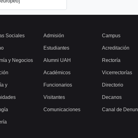
 europeo]
as Sociales
Admisión
Campus
ho
Estudiantes
Acreditación
mía y Negocios
Alumni UAH
Rectoría
ción
Académicos
Vicerrectorías
ía y
Funcionarios
Directorio
idades
Visitantes
Decanos
ogía
Comunicaciones
Canal de Denun
ería