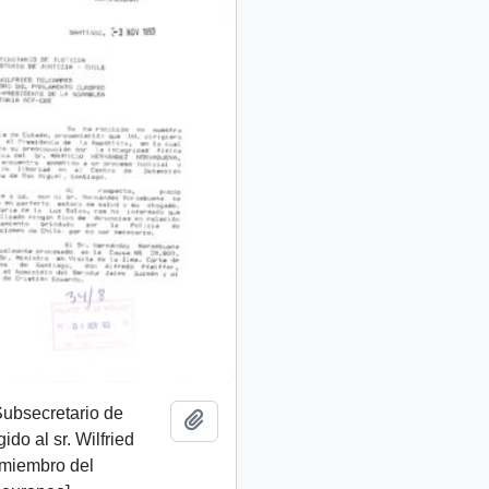
 Subsecretario de
Añadir al portapapeles
gido al sr. Wilfried
 miembro del