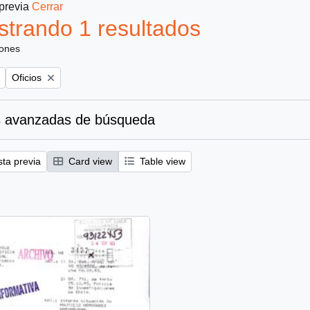
 previa
Cerrar
trando 1 resultados
iones
Remove filter:
Oficios
 avanzadas de búsqueda
sta previa
Card view
Table view