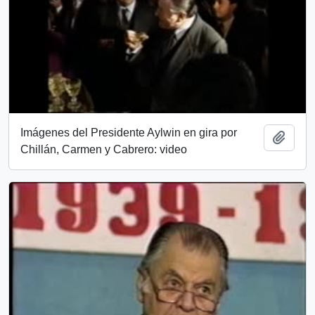
Imágenes del Presidente Aylwin en gira por
Añadi
Chillán, Carmen y Cabrero: video