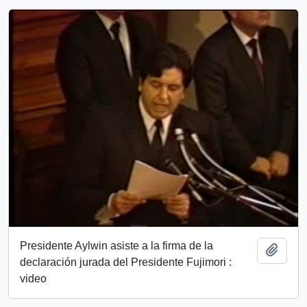
Presidente Aylwin asiste a la firma de la
Añadi
declaración jurada del Presidente Fujimori :
video