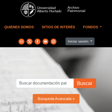
Skip to main content
QUIENES SOMOS
SITIOS DE INTERÉS
FONDOS
Iniciar sesión
Buscar
Búsqueda Avanzada »