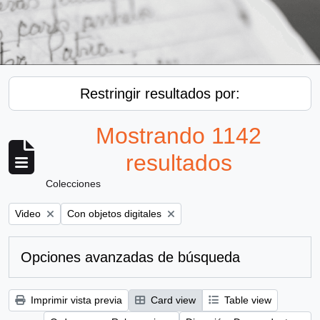
Restringir resultados por:
Mostrando 1142
resultados
Colecciones
Remove filter:
Remove filter:
Video
Con objetos digitales
Opciones avanzadas de búsqueda
Imprimir vista previa
Card view
Table view