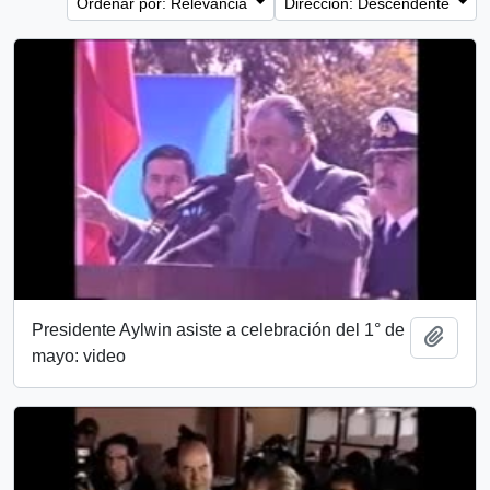
Ordenar por: Relevancia
Dirección: Descendente
Presidente Aylwin asiste a celebración del 1° de
Añadi
mayo: video