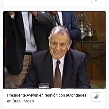
Presidente Aylwin en reunión con autoridades
Añadi
en Brasil: video