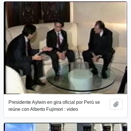
Presidente Aylwin en gira oficial por Perú se
Añadi
reúne con Alberto Fujimori : video