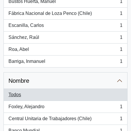
Bustos Huerta, Manuel
1
, 1 resultados
Fábrica Nacional de Loza Penco (Chile)
1
, 1 resultados
Escanilla, Carlos
1
, 1 resultados
Sánchez, Raúl
1
, 1 resultados
Roa, Abel
1
, 1 resultados
Barriga, Inmanuel
1
, 1 resultados
Nombre
Todos
Foxley, Alejandro
1
, 1 resultados
Central Unitaria de Trabajadores (Chile)
1
, 1 resultados
Banco Mundial
1