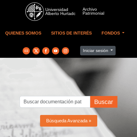
Skip to main content
QUIENES SOMOS
SITIOS DE INTERÉS
FONDOS
Iniciar sesión
Buscar
Búsqueda Avanzada »