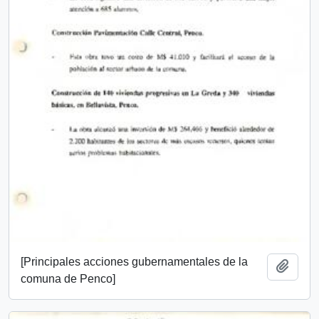
[Principales acciones gubernamentales de la
Añadi
comuna de Penco]