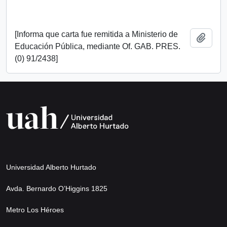
[Informa que carta fue remitida a Ministerio de
Añadi
Educación Pública, mediante Of. GAB. PRES.
(0) 91/2438]
Universidad Alberto Hurtado
Avda. Bernardo O’Higgins 1825
Metro Los Héroes