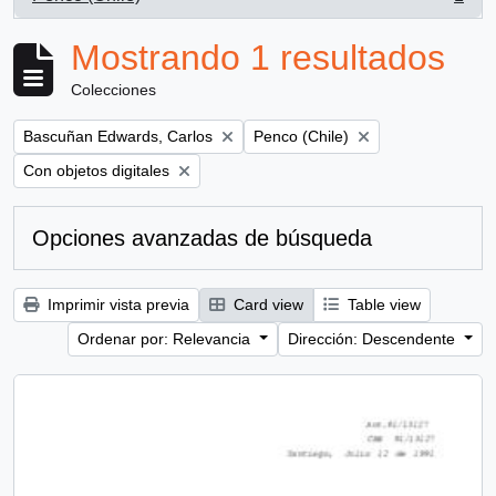
, 1 resultados
Mostrando 1 resultados
Colecciones
Remove filter:
Remove filter:
Bascuñan Edwards, Carlos
Penco (Chile)
Remove filter:
Con objetos digitales
Opciones avanzadas de búsqueda
Imprimir vista previa
Card view
Table view
Ordenar por: Relevancia
Dirección: Descendente