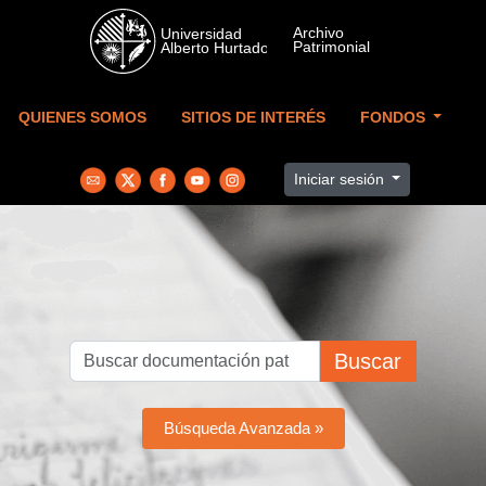
Skip to main content
QUIENES SOMOS
SITIOS DE INTERÉS
FONDOS
Iniciar sesión
Buscar
Búsqueda Avanzada »