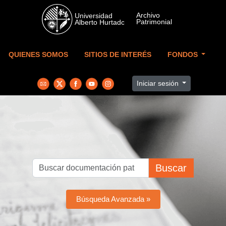
Skip to main content
QUIENES SOMOS
SITIOS DE INTERÉS
FONDOS
Iniciar sesión
Buscar
Búsqueda Avanzada »