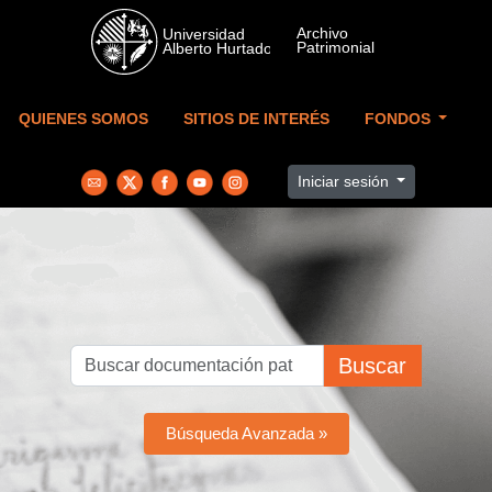
Skip to main content
QUIENES SOMOS
SITIOS DE INTERÉS
FONDOS
Iniciar sesión
Buscar
Búsqueda Avanzada »