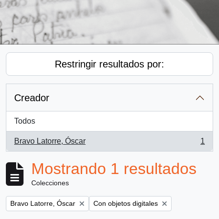
Restringir resultados por:
Creador
Todos
Bravo Latorre, Óscar
1
, 1 resultados
Mostrando 1 resultados
Colecciones
Remove filter:
Remove filter:
Bravo Latorre, Óscar
Con objetos digitales