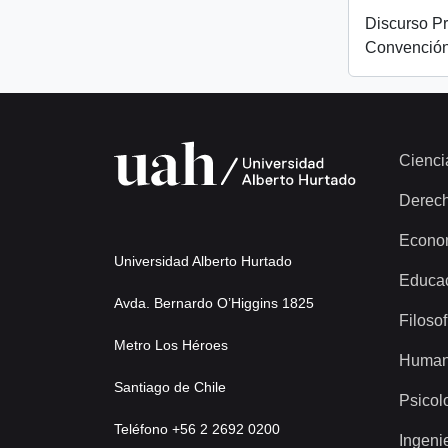
Discurso Pr
Convención
Cienci
Derec
Econo
Universidad Alberto Hurtado
Educa
Avda. Bernardo O’Higgins 1825
Filosof
Metro Los Héroes
Human
Santiago de Chile
Psicol
Teléfono +56 2 2692 0200
Ingeni