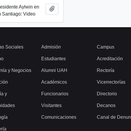
esidente Aylwin en
Añadir al portapapeles
 Santiago: Video
as Sociales
Admisión
Campus
ho
Estudiantes
Acreditación
mía y Negocios
Alumni UAH
Rectoría
ción
Académicos
Vicerrectorías
ía y
Funcionarios
Directorio
idades
Visitantes
Decanos
ogía
Comunicaciones
Canal de Denun
ería