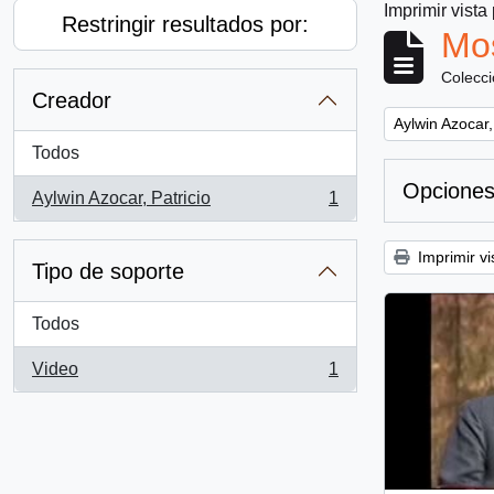
Imprimir vista
Restringir resultados por:
Mos
Colecc
Creador
Remove filter:
Aylwin Azocar,
Todos
Opciones
Aylwin Azocar, Patricio
1
, 1 resultados
Imprimir vi
Tipo de soporte
Todos
Video
1
, 1 resultados