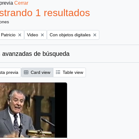
 previa
Cerrar
trando 1 resultados
iones
Remove filter:
Remove filter:
 Patricio
Video
Con objetos digitales
 avanzadas de búsqueda
sta previa
Card view
Table view