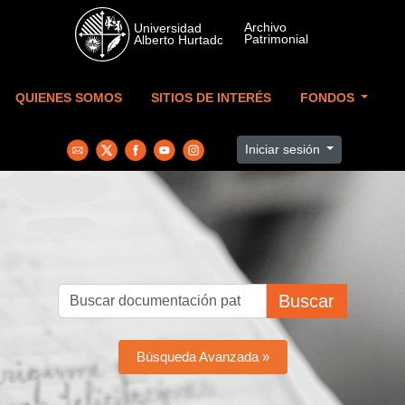
Skip to main content
QUIENES SOMOS
SITIOS DE INTERÉS
FONDOS
Iniciar sesión
Buscar
Búsqueda Avanzada »