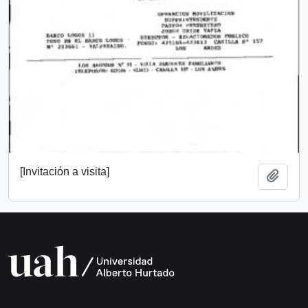
[Invitación a visita]
Añadi