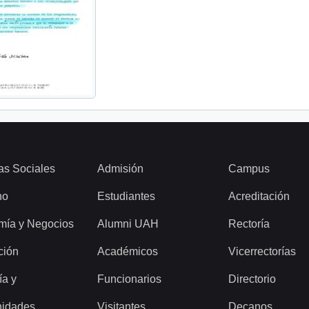
as Sociales
Admisión
Campus
ho
Estudiantes
Acreditación
mía y Negocios
Alumni UAH
Rectoría
ción
Académicos
Vicerrectorías
ía y
Funcionarios
Directorio
idades
Visitantes
Decanos