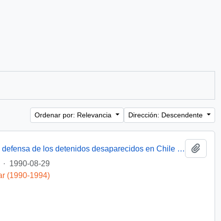
Ordenar por: Relevancia
Dirección: Descendente
Añadi
[Miembro de Amnistía Internacional por la defensa de los detenidos desaparecidos en Chile felicita por la creación de la Comisión de de Verdad y Reconciliación]
·
1990-08-29
ar (1990-1994)