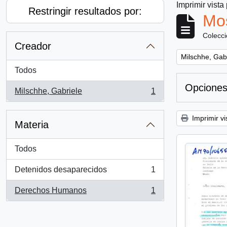
Imprimir vista
Restringir resultados por:
Mos
Colecc
Creador
Remove filter:
Milschhe, Gab
Todos
Opciones
Milschhe, Gabriele
1
, 1 resultados
Imprimir vi
Materia
Todos
Detenidos desaparecidos
1
, 1 resultados
Derechos Humanos
1
, 1 resultados