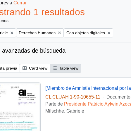
 previa
Cerrar
trando 1 resultados
iones
Remove filter:
Remove filter:
riele
Derechos Humanos
Con objetos digitales
 avanzadas de búsqueda
sta previa
Card view
Table view
CL CLUAH 1-90-10655-11
·
Documento
Parte de
Presidente Patricio Aylwin Azóc
Milschhe, Gabriele