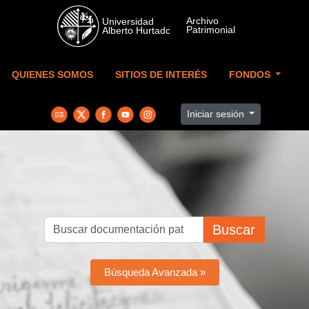
Skip to main content
QUIENES SOMOS
SITIOS DE INTERÉS
FONDOS
Iniciar sesión
Buscar
Búsqueda Avanzada »