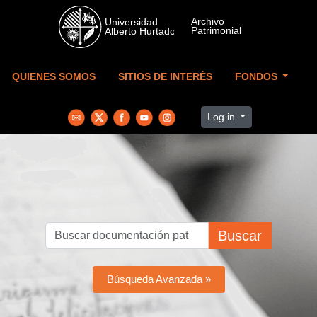
Skip to main content
QUIENES SOMOS
SITIOS DE INTERÉS
FONDOS
Log in
Buscar
Búsqueda Avanzada »