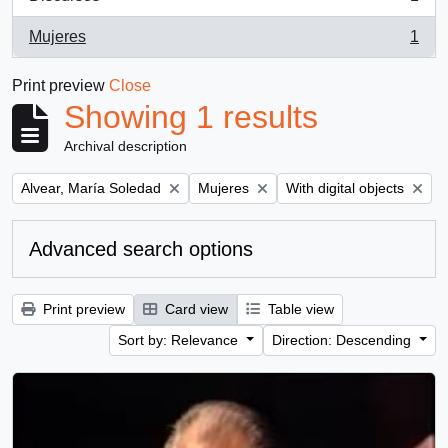
, 1 results
Mujeres
1
, 1 results
Print preview
Close
Showing 1 results
Archival description
Remove filter:
Remove filter:
Remove filter:
Alvear, María Soledad
Mujeres
With digital objects
Advanced search options
Print preview
Card view
Table view
Sort by: Relevance
Direction: Descending