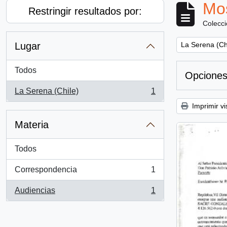
Mos
Restringir resultados por:
Colecc
Remove filter:
Lugar
La Serena (Ch
Todos
Opciones
La Serena (Chile)
1
, 1 resultados
Imprimir vi
Materia
Todos
Correspondencia
1
, 1 resultados
Audiencias
1
, 1 resultados