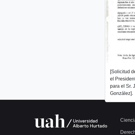
[Solicitud 
el Presiden
para el Sr.
González].
Cienci
Derec