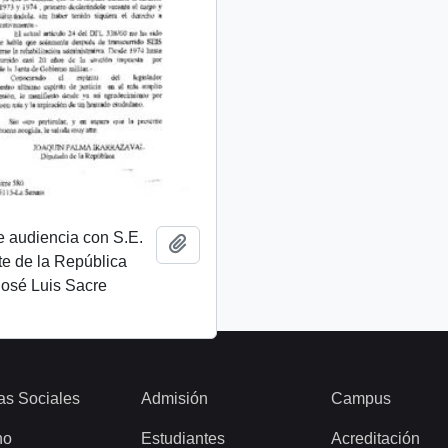
de audiencia con S.E.
Añadir al portapapeles
te de la República
 José Luis Sacre
as Sociales
Admisión
Campus
ho
Estudiantes
Acreditación