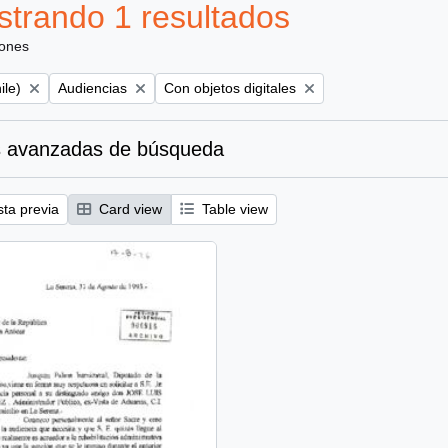
trando 1 resultados
iones
Remove filter:
Remove filter:
ile)
Audiencias
Con objetos digitales
 avanzadas de búsqueda
sta previa
Card view
Table view