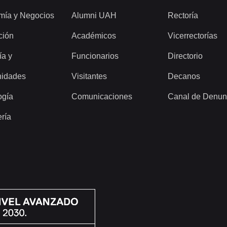
mía y Negocios
Alumni UAH
Rectoría
ción
Académicos
Vicerrectorías
ía y
Funcionarios
Directorio
idades
Visitantes
Decanos
ogía
Comunicaciones
Canal de Denun
ería