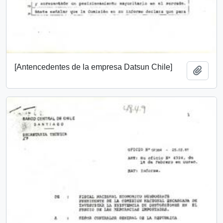
[Antencedentes de la empresa Datsun Chile]
Añadi