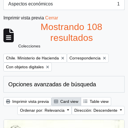
Aspectos económicos
1
, 1 resultados
Imprimir vista previa
Cerrar
Mostrando 108
resultados
Colecciones
Remove filter:
Remove filter:
Chile. Ministerio de Hacienda
Correspondencia
Remove filter:
Con objetos digitales
Opciones avanzadas de búsqueda
Imprimir vista previa
Card view
Table view
Ordenar por: Relevancia
Dirección: Descendente