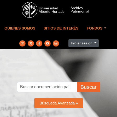
Skip to main content
QUIENES SOMOS
SITIOS DE INTERÉS
FONDOS
Iniciar sesión
Buscar
Búsqueda Avanzada »