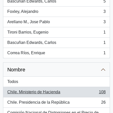
Bascuñan Edwards, Carlos
5
, 5 resultados
Foxley, Alejandro
3
, 3 resultados
Arellano M., Jose Pablo
3
, 3 resultados
Tironi Barrios, Eugenio
1
, 1 resultados
Bascuñan Edwards, Carlos
1
, 1 resultados
Correa Ríos, Enrique
1
, 1 resultados
Nombre
Todos
Chile. Ministerio de Hacienda
108
, 108 resultados
Chile. Presidencia de la República
26
, 26 resultados
Comisión Nacional de Distorsiones en el Precio de