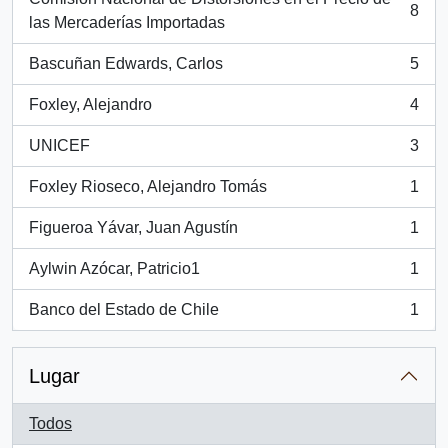
8
, 8 resultados
las Mercaderías Importadas
Bascuñan Edwards, Carlos
5
, 5 resultados
Foxley, Alejandro
4
, 4 resultados
UNICEF
3
, 3 resultados
Foxley Rioseco, Alejandro Tomás
1
, 1 resultados
Figueroa Yávar, Juan Agustín
1
, 1 resultados
Aylwin Azócar, Patricio1
1
, 1 resultados
Banco del Estado de Chile
1
, 1 resultados
Lugar
Todos