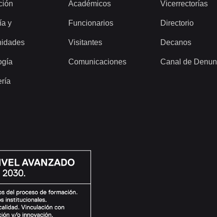
ción
Académicos
Vicerrectorías
ía y
Funcionarios
Directorio
idades
Visitantes
Decanos
ogía
Comunicaciones
Canal de Denun
ería