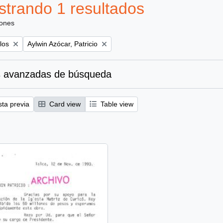
trando 1 resultados
iones
Remove filter:
los
Aylwin Azócar, Patricio
 avanzadas de búsqueda
sta previa
Card view
Table view