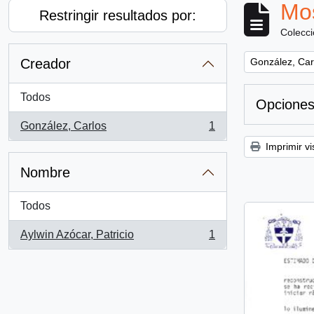
Mos
Restringir resultados por:
Colecc
Remove filter:
Creador
González, Car
Todos
Opciones
González, Carlos
1
, 1 resultados
Imprimir vi
Nombre
Todos
Aylwin Azócar, Patricio
1
, 1 resultados