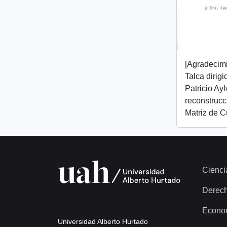
[Agradecim
Talca dirig
Patricio Ay
reconstrucc
Matriz de C
Cienci
Derec
Econo
Universidad Alberto Hurtado