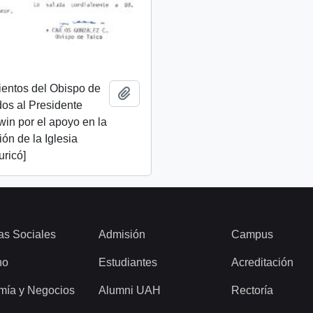
ientos del Obispo de
Añadir al portapapeles
idos al Presidente
lwin por el apoyo en la
ión de la Iglesia
uricó]
as Sociales
Admisión
Campus
ho
Estudiantes
Acreditación
mía y Negocios
Alumni UAH
Rectoría