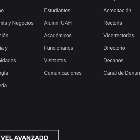
ho
Estudiantes
Acreditación
mía y Negocios
Alumni UAH
Rectoría
ción
Académicos
Vicerrectorías
ía y
Funcionarios
Directorio
idades
Visitantes
Decanos
ogía
Comunicaciones
Canal de Denun
ería