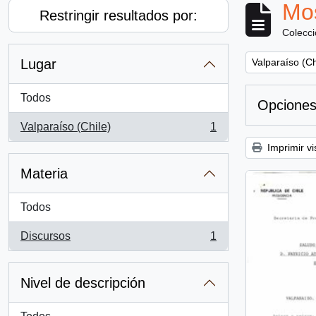
Mos
Restringir resultados por:
Colecc
Remove filter:
Lugar
Valparaíso (Ch
Todos
Opciones
Valparaíso (Chile)
1
, 1 resultados
Imprimir vi
Materia
Todos
Discursos
1
, 1 resultados
Nivel de descripción