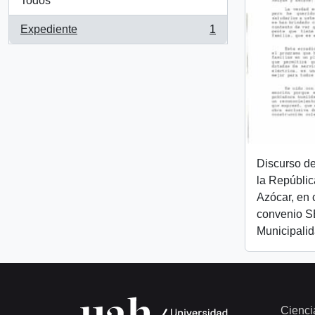
Todos
Expediente
1
, 1 resultados
Discurso de
la Repúblic
Azócar, en 
convenio S
Municipalid
Cienci