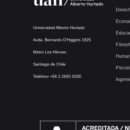
Derec
Econo
Universidad Alberto Hurtado
Educa
Avda. Bernardo O’Higgins 1825
Filosof
Metro Los Héroes
Human
Santiago de Chile
Psicol
Teléfono +56 2 2692 0200
Ingeni