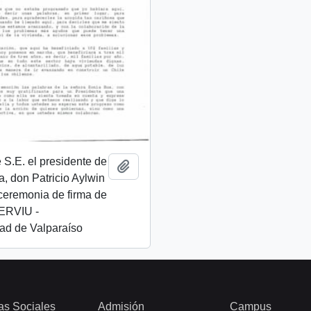
 S.E. el presidente de
Añadir al portapapeles
a, don Patricio Aylwin
ceremonia de firma de
ERVIU -
ad de Valparaíso
as Sociales
Admisión
Campus