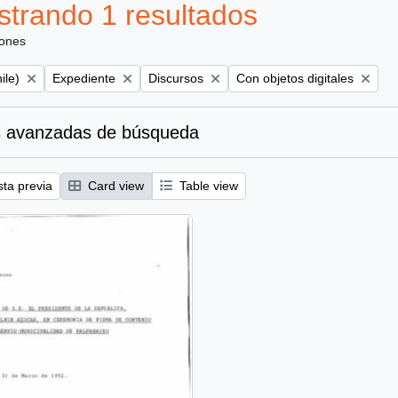
trando 1 resultados
iones
Remove filter:
Remove filter:
Remove filter:
ile)
Expediente
Discursos
Con objetos digitales
 avanzadas de búsqueda
sta previa
Card view
Table view