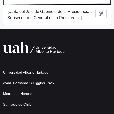
[Carta del Jefe de Gabinete de la Presidencia a
Add t
Subsecretario General de la Presidencia]
Universidad Alberto Hurtado
Avda. Bernardo O’Higgins 1825
Metro Los Héroes
Santiago de Chile