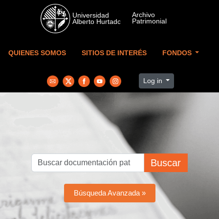
Skip to main content
QUIENES SOMOS
SITIOS DE INTERÉS
FONDOS
Log in
Buscar
Búsqueda Avanzada »