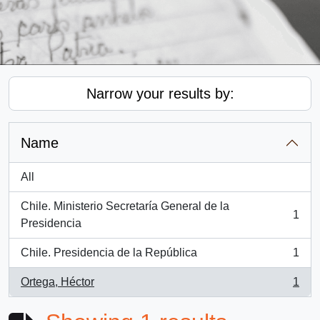
Narrow your results by:
Name
All
Chile. Ministerio Secretaría General de la
1
, 1 results
Presidencia
Chile. Presidencia de la República
1
, 1 results
Ortega, Héctor
1
, 1 results