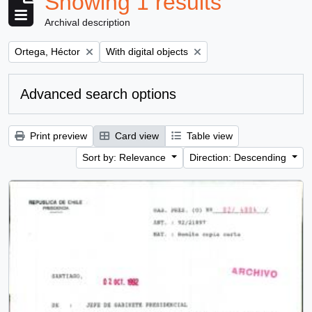
Showing 1 results
Archival description
Remove filter:
Remove filter:
Ortega, Héctor
With digital objects
Advanced search options
Print preview
Card view
Table view
Sort by: Relevance
Direction: Descending