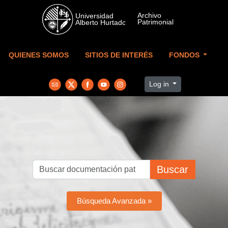
Skip to main content
QUIENES SOMOS
SITIOS DE INTERÉS
FONDOS
Log in
Buscar
Búsqueda Avanzada »