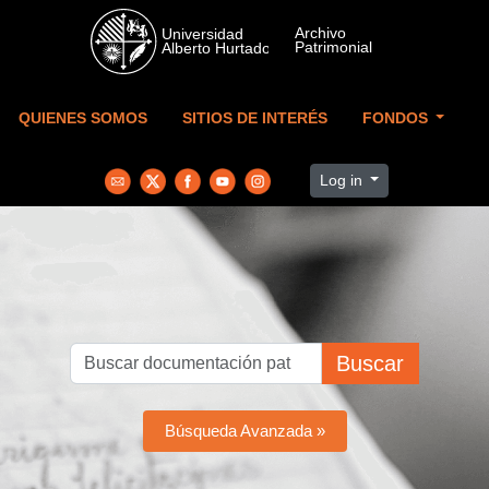
Skip to main content
QUIENES SOMOS
SITIOS DE INTERÉS
FONDOS
Log in
Buscar
Búsqueda Avanzada »