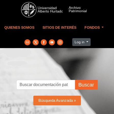
Skip to main content
QUIENES SOMOS
SITIOS DE INTERÉS
FONDOS
Log in
Buscar
Búsqueda Avanzada »