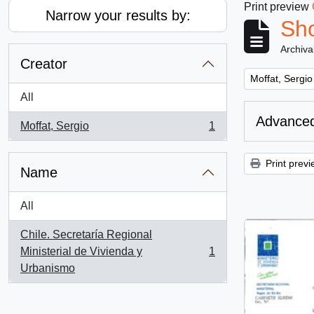
Print preview
Narrow your results by:
Sho
Archiva
Creator
Remove filter:
Moffat, Sergio
All
Advanced
Moffat, Sergio
1
, 1 results
Print previ
Name
All
Chile. Secretaría Regional
Ministerial de Vivienda y
1
, 1 results
Urbanismo