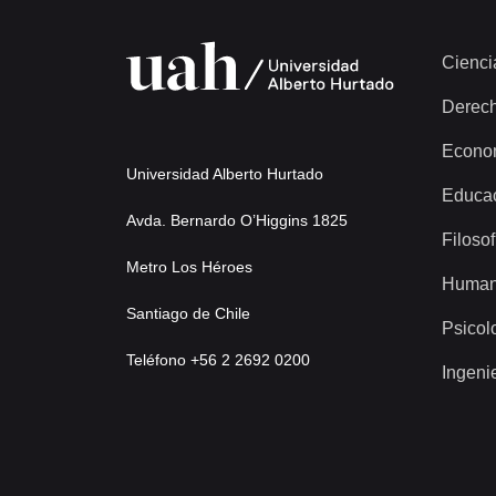
Cienci
Derec
Econo
Universidad Alberto Hurtado
Educa
Avda. Bernardo O’Higgins 1825
Filosof
Metro Los Héroes
Human
Santiago de Chile
Psicol
Teléfono +56 2 2692 0200
Ingeni