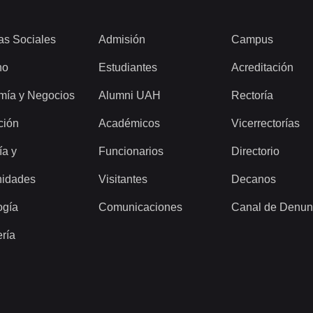
as Sociales
Admisión
Campus
ho
Estudiantes
Acreditación
mía y Negocios
Alumni UAH
Rectoría
ción
Académicos
Vicerrectorías
ía y
Funcionarios
Directorio
idades
Visitantes
Decanos
ogía
Comunicaciones
Canal de Denun
ería