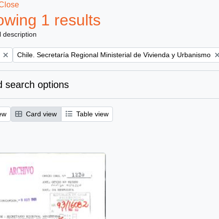
Close
wing 1 results
l description
Remove filter:
Chile. Secretaría Regional Ministerial de Vivienda y Urbanismo
 search options
ew
Card view
Table view