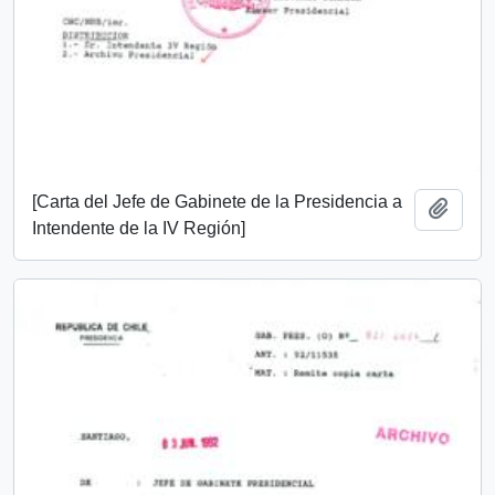
[Carta del Jefe de Gabinete de la Presidencia a
Add t
Intendente de la IV Región]