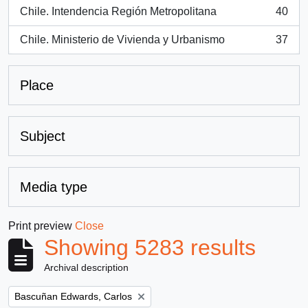
Chile. Intendencia Región Metropolitana
40
, 40 results
Chile. Ministerio de Vivienda y Urbanismo
37
, 37 results
Place
Subject
Media type
Print preview
Close
Showing 5283 results
Archival description
Remove filter:
Bascuñan Edwards, Carlos