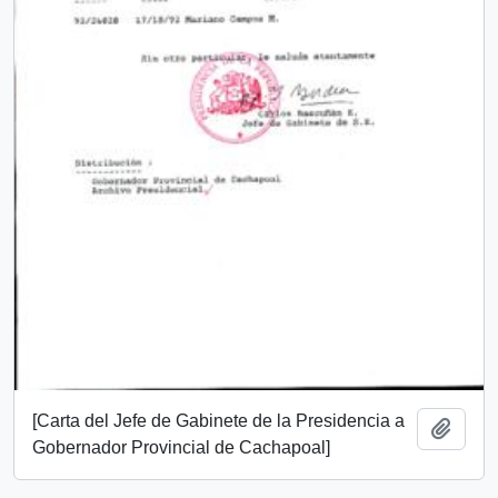
[Carta del Jefe de Gabinete de la Presidencia a
Add t
Gobernador Provincial de Cachapoal]