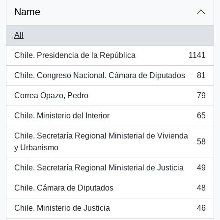
Name
All
Chile. Presidencia de la República
1141
, 1141 results
Chile. Congreso Nacional. Cámara de Diputados
81
, 81 results
Correa Opazo, Pedro
79
, 79 results
Chile. Ministerio del Interior
65
, 65 results
Chile. Secretaría Regional Ministerial de Vivienda
58
, 58 results
y Urbanismo
Chile. Secretaría Regional Ministerial de Justicia
49
, 49 results
Chile. Cámara de Diputados
48
, 48 results
Chile. Ministerio de Justicia
46
, 46 results