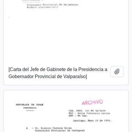
[Carta del Jefe de Gabinete de la Presidencia a
Add t
Gobernador Provincial de Valparaíso]