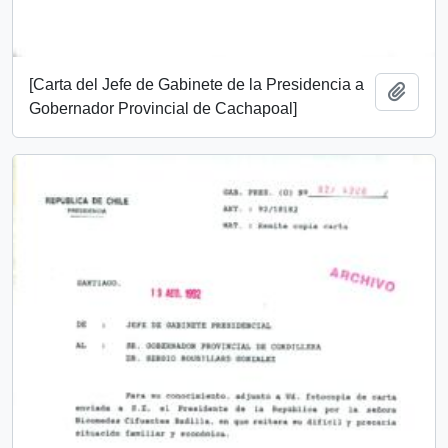
[Carta del Jefe de Gabinete de la Presidencia a
Add t
Gobernador Provincial de Cachapoal]