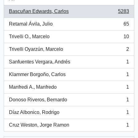
Bascuñan Edwards, Carlos
5283
, 5283 results
Retamal Ávila, Julio
65
, 65 results
Trivelli O., Marcelo
10
, 10 results
Trivelli Oyarzún, Marcelo
2
, 2 results
Sanfuentes Vergara, Andrés
1
, 1 results
Klammer Borgoño, Carlos
1
, 1 results
Manfredi A., Manfredo
1
, 1 results
Donoso Riveros, Bernardo
1
, 1 results
Díaz Albonico, Rodrigo
1
, 1 results
Cruz Weston, Jorge Ramon
1
, 1 results