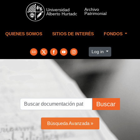
Skip to main content
QUIENES SOMOS
SITIOS DE INTERÉS
FONDOS
Log in
Buscar
Búsqueda Avanzada »