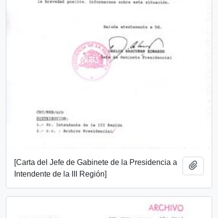
[Carta del Jefe de Gabinete de la Presidencia a
Add t
Intendente de la III Región]