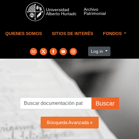
Skip to main content
QUIENES SOMOS
SITIOS DE INTERÉS
FONDOS
Log in
Buscar
Búsqueda Avanzada »