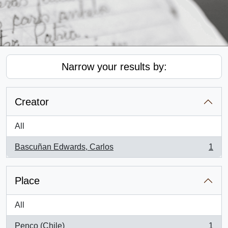
Narrow your results by:
Creator
All
Bascuñan Edwards, Carlos
1
, 1 results
Place
All
Penco (Chile)
1