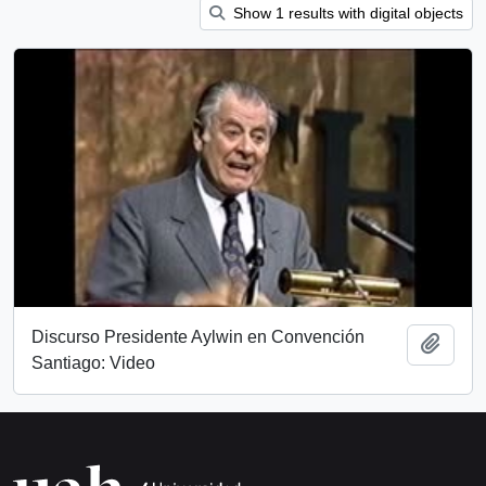
Show 1 results with digital objects
Discurso Presidente Aylwin en Convención
Add t
Santiago: Video