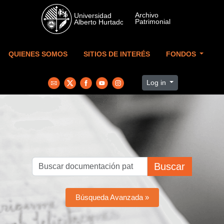
Skip to main content
QUIENES SOMOS
SITIOS DE INTERÉS
FONDOS
Log in
Buscar
Búsqueda Avanzada »