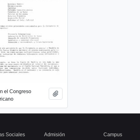
on el Congreso
Add to clipboard
ricano
as Sociales
Admisión
Campus