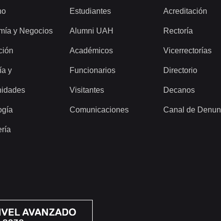
ho
Estudiantes
Acreditación
mía y Negocios
Alumni UAH
Rectoría
ción
Académicos
Vicerrectorías
ía y
Funcionarios
Directorio
idades
Visitantes
Decanos
ogía
Comunicaciones
Canal de Denun
ería