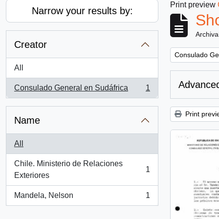
Print preview
Narrow your results by:
Sho
Archiva
Creator
Remove filter:
Consulado Gen
All
Advanced
Consulado General en Sudáfrica
1
, 1 results
Print previ
Name
All
Chile. Ministerio de Relaciones
1
, 1 results
Exteriores
Mandela, Nelson
1
, 1 results