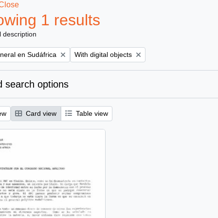
Close
wing 1 results
l description
Remove filter:
eral en Sudáfrica
With digital objects
 search options
ew
Card view
Table view