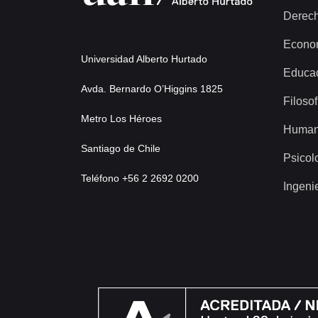
Derec
Econo
Universidad Alberto Hurtado
Educa
Avda. Bernardo O’Higgins 1825
Filosof
Metro Los Héroes
Human
Santiago de Chile
Psicol
Teléfono +56 2 2692 0200
Ingeni