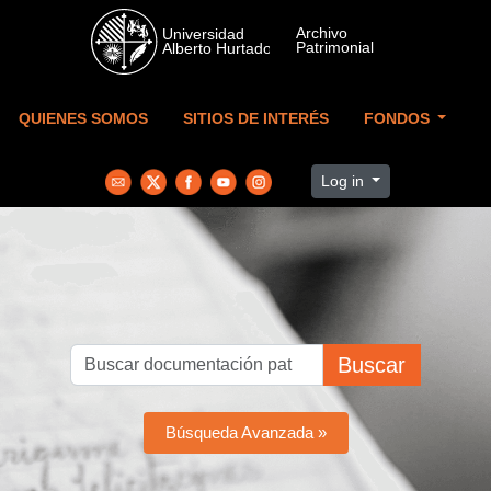
Skip to main content
QUIENES SOMOS
SITIOS DE INTERÉS
FONDOS
Log in
Buscar
Búsqueda Avanzada »