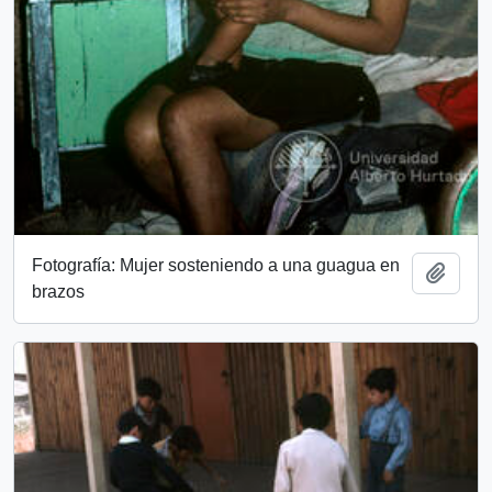
Fotografía: Mujer sosteniendo a una guagua en
Add t
brazos