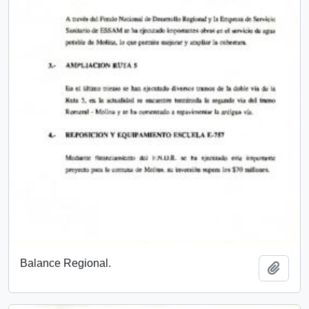
Balance Regional.
Añadi