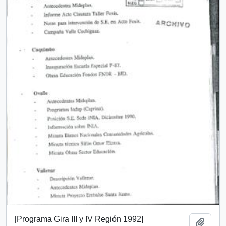
[Programa Gira III y IV Región 1992]
Añadi