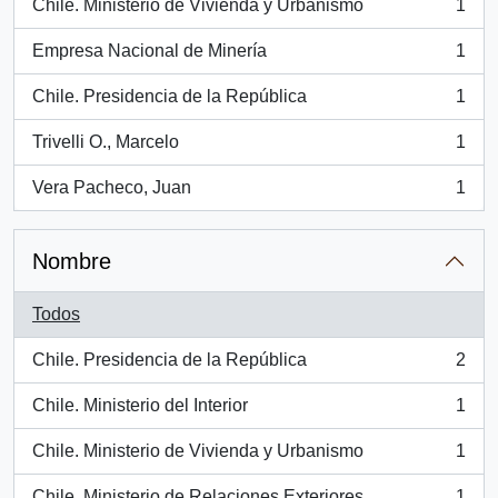
Chile. Ministerio de Vivienda y Urbanismo
1
, 1 resultados
Empresa Nacional de Minería
1
, 1 resultados
Chile. Presidencia de la República
1
, 1 resultados
Trivelli O., Marcelo
1
, 1 resultados
Vera Pacheco, Juan
1
, 1 resultados
Nombre
Todos
Chile. Presidencia de la República
2
, 2 resultados
Chile. Ministerio del Interior
1
, 1 resultados
Chile. Ministerio de Vivienda y Urbanismo
1
, 1 resultados
Chile. Ministerio de Relaciones Exteriores.
1