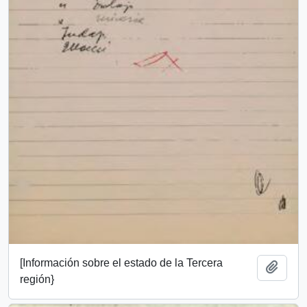
[Información sobre el estado de la Tercera
Añadi
región}