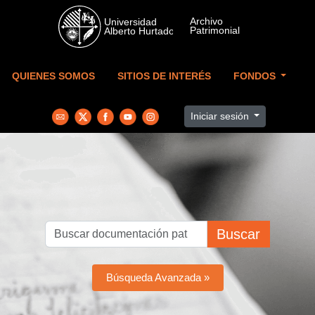
Skip to main content
QUIENES SOMOS
SITIOS DE INTERÉS
FONDOS
Iniciar sesión
Buscar
Búsqueda Avanzada »