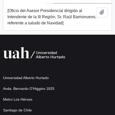
[Oficio del Asesor Presidencial dirigido al
Add t
Intendente de la III Región, Sr. Raúl Barrionuevo,
referente a saludo de Navidad]
Universidad Alberto Hurtado
Avda. Bernardo O’Higgins 1825
Metro Los Héroes
Santiago de Chile