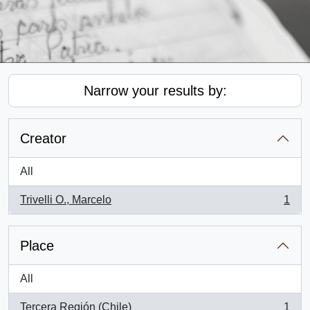
Narrow your results by:
Creator
All
Trivelli O., Marcelo
1
, 1 results
Place
All
Tercera Región (Chile)
1