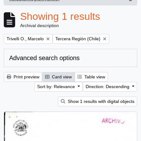
, 1 results
Showing 1 results
Archival description
Remove filter:
Remove filter:
Trivelli O., Marcelo
Tercera Región (Chile)
Advanced search options
Print preview
Card view
Table view
Sort by: Relevance
Direction: Descending
Show 1 results with digital objects