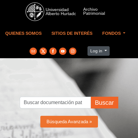
Skip to main content
QUIENES SOMOS
SITIOS DE INTERÉS
FONDOS
Log in
Buscar
Búsqueda Avanzada »