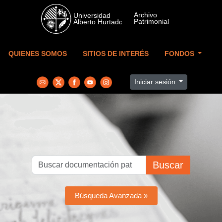
Skip to main content
QUIENES SOMOS
SITIOS DE INTERÉS
FONDOS
Iniciar sesión
Buscar
Búsqueda Avanzada »