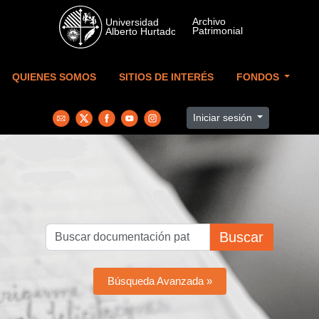
Skip to main content
QUIENES SOMOS
SITIOS DE INTERÉS
FONDOS
Iniciar sesión
Buscar
Búsqueda Avanzada »