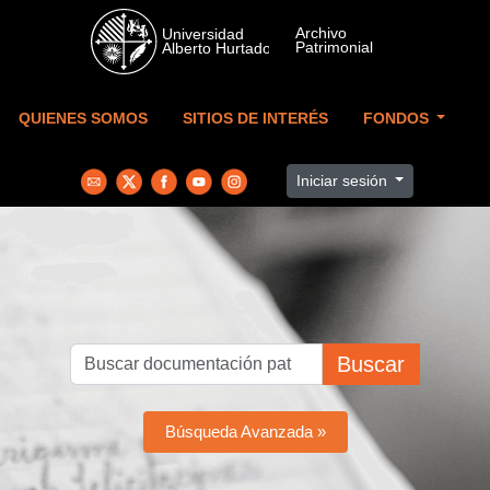
Skip to main content
QUIENES SOMOS
SITIOS DE INTERÉS
FONDOS
Iniciar sesión
Buscar
Búsqueda Avanzada »