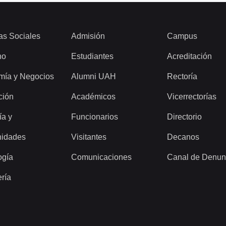
as Sociales
Admisión
Campus
ho
Estudiantes
Acreditación
mía y Negocios
Alumni UAH
Rectoría
ción
Académicos
Vicerrectorías
ía y
Funcionarios
Directorio
idades
Visitantes
Decanos
ogía
Comunicaciones
Canal de Denun
ería