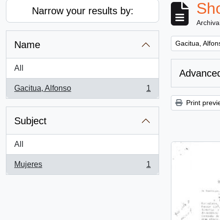
Sho
Narrow your results by:
Archiva
Remove filter:
Name
Gacitua, Alfon
All
Advanced
Gacitua, Alfonso
1
, 1 results
Print previ
Subject
All
Mujeres
1
, 1 results