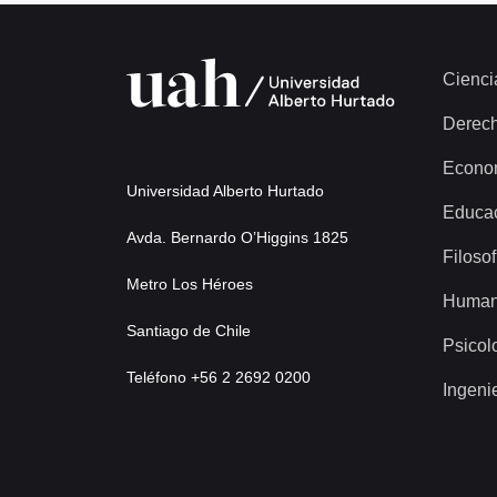
Cienci
Derec
Econo
Universidad Alberto Hurtado
Educa
Avda. Bernardo O’Higgins 1825
Filosof
Metro Los Héroes
Human
Santiago de Chile
Psicol
Teléfono +56 2 2692 0200
Ingeni