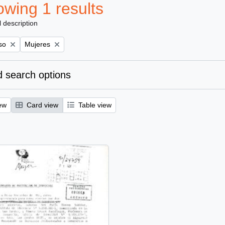
wing 1 results
l description
Remove filter:
so
Mujeres
 search options
ew
Card view
Table view