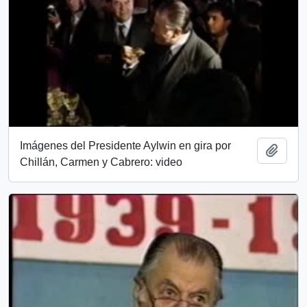
Imágenes del Presidente Aylwin en gira por
Añadi
Chillán, Carmen y Cabrero: video