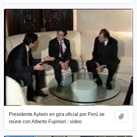
Presidente Aylwin en gira oficial por Perú se
Añadi
reúne con Alberto Fujimori : video