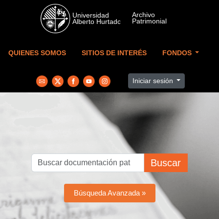
Skip to main content
QUIENES SOMOS
SITIOS DE INTERÉS
FONDOS
Iniciar sesión
Buscar
Búsqueda Avanzada »