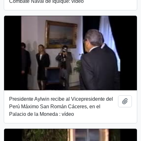
Combate Naval de Iquique: video
Presidente Aylwin recibe al Vicepresidente del
Añadi
Perú Máximo San Román Cáceres​, en el
Palacio de la Moneda : vídeo