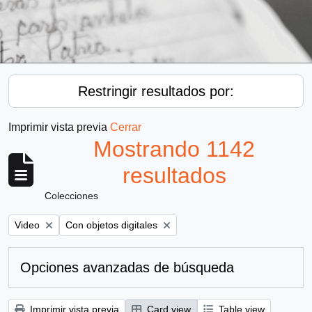
Restringir resultados por:
Imprimir vista previa
Cerrar
Mostrando 1142
resultados
Colecciones
Remove filter:
Remove filter:
Video
Con objetos digitales
Opciones avanzadas de búsqueda
Imprimir vista previa
Card view
Table view