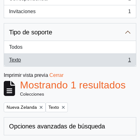
, 1 resultados
Invitaciones
1
, 1 resultados
Tipo de soporte
Todos
Texto
1
, 1 resultados
Imprimir vista previa
Cerrar
Mostrando 1 resultados
Colecciones
Remove filter:
Remove filter:
Nueva Zelanda
Texto
Opciones avanzadas de búsqueda