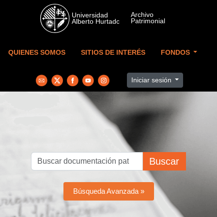
Skip to main content
QUIENES SOMOS
SITIOS DE INTERÉS
FONDOS
Iniciar sesión
Buscar
Búsqueda Avanzada »