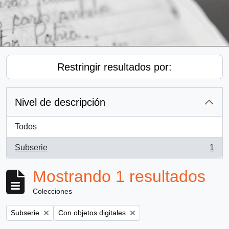
Restringir resultados por:
Nivel de descripción
Todos
Subserie
1
, 1 resultados
Mostrando 1 resultados
Colecciones
Remove filter:
Remove filter:
Subserie
Con objetos digitales