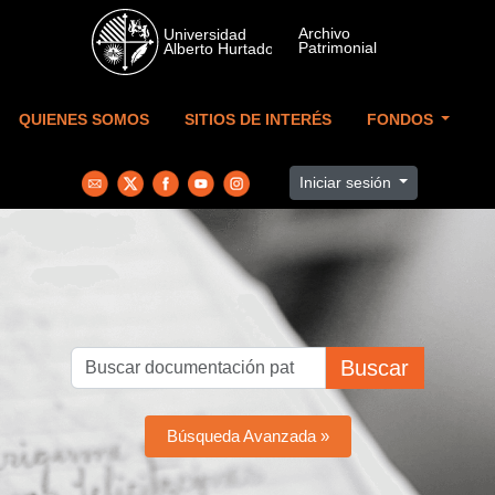
Skip to main content
QUIENES SOMOS
SITIOS DE INTERÉS
FONDOS
Iniciar sesión
Buscar
Búsqueda Avanzada »