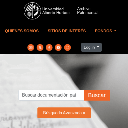
Skip to main content
QUIENES SOMOS
SITIOS DE INTERÉS
FONDOS
Log in
Buscar
Búsqueda Avanzada »