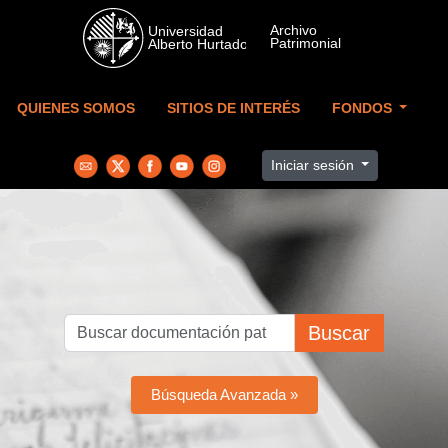
Skip to main content
QUIENES SOMOS
SITIOS DE INTERÉS
FONDOS
Iniciar sesión
Buscar
Búsqueda Avanzada »