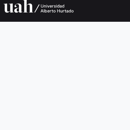
Universidad Alberto Hurtado
Avda. Bernardo O’Higgins 1825
Metro Los Héroes
Santiago de Chile
Teléfono +56 2 2692 0200