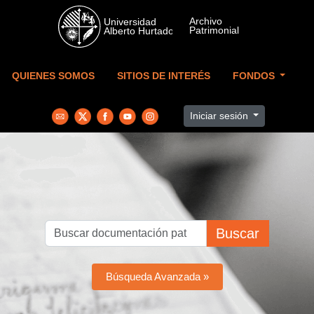
Skip to main content
QUIENES SOMOS
SITIOS DE INTERÉS
FONDOS
Iniciar sesión
Buscar
Búsqueda Avanzada »