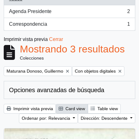
Agenda Presidente
2
, 2 resultados
Correspondencia
1
, 1 resultados
Imprimir vista previa
Cerrar
Mostrando 3 resultados
Colecciones
Remove filter:
Remove filter:
Maturana Donoso, Guillermo
Con objetos digitales
Opciones avanzadas de búsqueda
Imprimir vista previa
Card view
Table view
Ordenar por: Relevancia
Dirección: Descendente