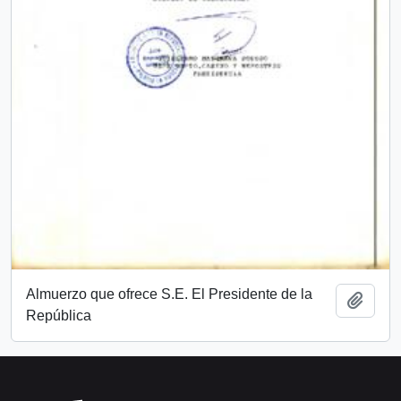
Almuerzo que ofrece S.E. El Presidente de la
Añadi
República